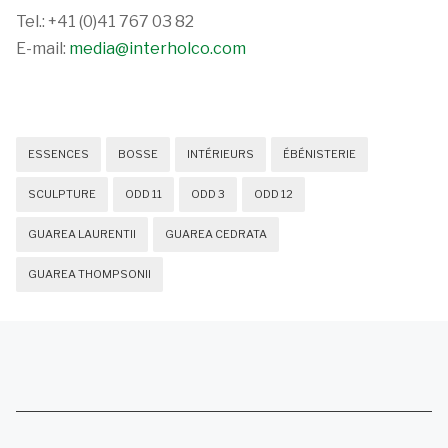
Tel.: +41 (0)41 767 03 82
E-mail:
media@interholco.com
ESSENCES
BOSSE
INTÉRIEURS
ÉBÉNISTERIE
SCULPTURE
ODD 11
ODD 3
ODD 12
GUAREA LAURENTII
GUAREA CEDRATA
GUAREA THOMPSONII