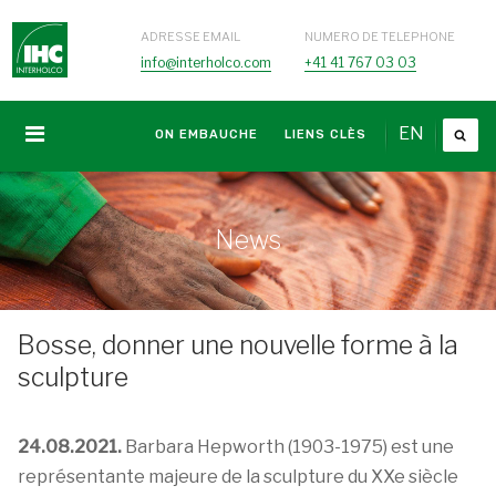
ADRESSE EMAIL
NUMERO DE TELEPHONE
info@interholco.com
+41 41 767 03 03
EN
ON EMBAUCHE
LIENS CLÈS
News
Bosse, donner une nouvelle forme à la
sculpture
24.08.2021.
Barbara Hepworth (1903-1975) est une
représentante majeure de la sculpture du XXe siècle