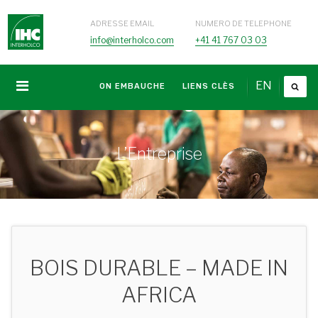
ADRESSE EMAIL
NUMERO DE TELEPHONE
info@interholco.com
+41 41 767 03 03
EN
ON EMBAUCHE
LIENS CLÈS
L’Entreprise
BOIS DURABLE – MADE IN
AFRICA