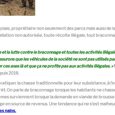
lais, propriétaire non seulement des parcs mais aussi de
llation non autorisée, toute récolte illégale, tout bracon
et la lutte contre le braconnage et toutes les activités illég
surons que les véhicules de la société ne sont pas utilisés pa
es axes là et que ça ne profite pas aux activités illégales. »
puis 2018.
e pratiquer la chasse traditionnelle pour leur subsistance, à
orêt. On parle de braconnage lorsque les habitants ne chass
lèmes surviennent lorsque la demande en viande de brousse 
age en source de revenus. Une tendance qui ne s'est malhe
es nains
.