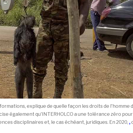
es formations, explique de quelle façon les droits de l'homm
cise également qu'INTERHOLCO a une tolérance zéro pour l'a
nces disciplinaires et, le cas échéant, juridiques. En 2020,
,
o