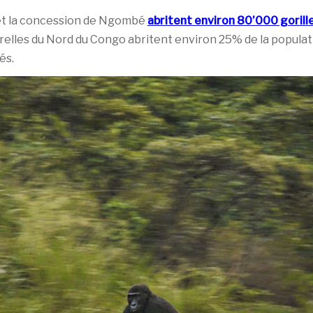
t la concession de Ngombé
abritent environ 80’000 gorille
urelles du Nord du Congo abritent environ 25% de la populat
és.