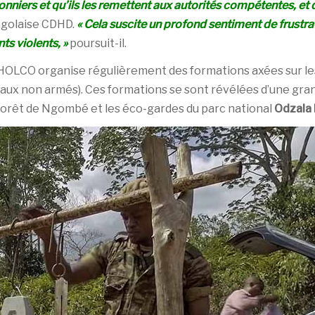
conniers et qu’ils les remettent aux autorités compétentes, et 
ngolaise CDHD.
« Cela suscite un profond sentiment de frustra
s violents, »
poursuit-il.
ERHOLCO organise régulièrement des formations axées sur les
aux non armés). Ces formations se sont révélées d’une gran
 forêt de Ngombé et les éco-gardes du parc national
Odzala