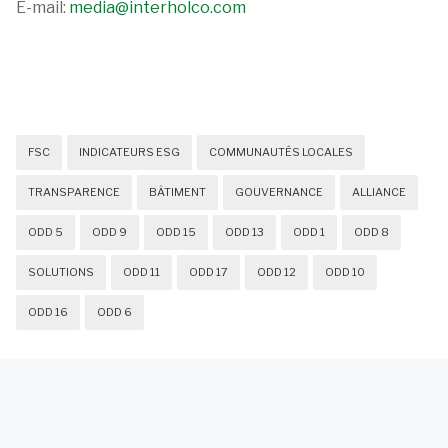
E-mail:
media@interholco.com
FSC
INDICATEURS ESG
COMMUNAUTÉS LOCALES
TRANSPARENCE
BÂTIMENT
GOUVERNANCE
ALLIANCE
ODD 5
ODD 9
ODD 15
ODD 13
ODD 1
ODD 8
SOLUTIONS
ODD 11
ODD 17
ODD 12
ODD 10
ODD 16
ODD 6