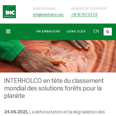
ADRESSE EMAIL
NUMERO DE TELEPHONE
info@interholco.com
+41 41 767 03 03
EN
ON EMBAUCHE
LIENS CLÈS
News
INTERHOLCO en tête du classement
mondial des solutions forêts pour la
planète
24.06.2021.
La déforestation et la dégradation des