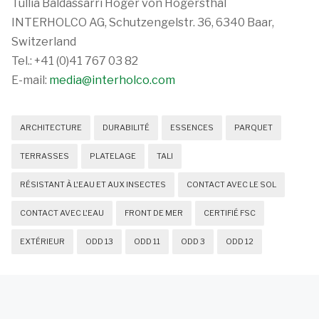
Tullia Baldassarri Höger von Högersthal
INTERHOLCO AG, Schutzengelstr. 36, 6340 Baar,
Switzerland
Tel.: +41 (0)41 767 03 82
E-mail:
media@interholco.com
ARCHITECTURE
DURABILITÉ
ESSENCES
PARQUET
TERRASSES
PLATELAGE
TALI
RÉSISTANT À L'EAU ET AUX INSECTES
CONTACT AVEC LE SOL
CONTACT AVEC L'EAU
FRONT DE MER
CERTIFIÉ FSC
EXTÉRIEUR
ODD 13
ODD 11
ODD 3
ODD 12