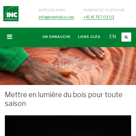
ADRESSE EMAIL
NUMERO DE TELEPHONE
info@interholco.com
+41 41 767 03 03
EN
ON EMBAUCHE
LIENS CLÈS
News
Mettre en lumière du bois pour toute
saison