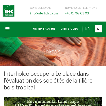
ADRESSE EMAIL
NUMERO DE TELEPHONE
info@interholco.com
+41 41 767 03 03
EN
ON EMBAUCHE
LIENS CLÈS
News
Interholco occupe la 1e place dans
l'évaluation des sociétés de la filière
bois tropical