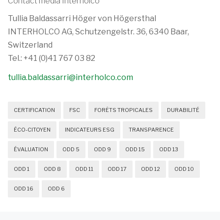
Contact média Interholco
Tullia Baldassarri Höger von Högersthal
INTERHOLCO AG, Schutzengelstr. 36, 6340 Baar,
Switzerland
Tel.: +41 (0)41 767 03 82
tullia.baldassarri@interholco.com
CERTIFICATION
FSC
FORÊTS TROPICALES
DURABILITÉ
ÉCO-CITOYEN
INDICATEURS ESG
TRANSPARENCE
ÉVALUATION
ODD 5
ODD 9
ODD 15
ODD 13
ODD 1
ODD 8
ODD 11
ODD 17
ODD 12
ODD 10
ODD 16
ODD 6