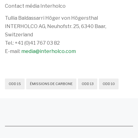
Contact média Interholco
Tullia Baldassarri Höger von Högersthal
INTERHOLCO AG, Neuhofstr. 25, 6340 Baar,
Switzerland
Tel.: +41 (0)41 767 03 82
E-mail:
media@interholco.com
ODD 15
ÉMISSIONS DE CARBONE
ODD 13
ODD 10