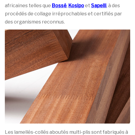
africaines telles que
Bossé
,
Kosipo
et
Sapelli
, à des
procédés de collage irréprochables et certifiés par
des organismes reconnus.
Les lamellés-collés aboutés multi-plis sont fabriqués à