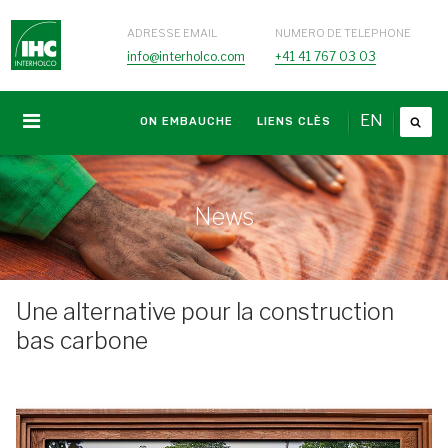
ADRESSE EMAIL
NUMERO DE TELEPHONE
info@interholco.com
+41 41 767 03 03
EN
ON EMBAUCHE
LIENS CLÈS
News
Une alternative pour la construction
bas carbone