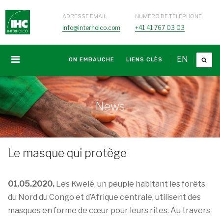
ADRESSE EMAIL
NUMERO DE TELEPHONE
info@interholco.com
+41 41 767 03 03
EN
ON EMBAUCHE
LIENS CLÈS
News
Le masque qui protège
01.05.2020.
Les Kwelé, un peuple habitant les forêts
du Nord du Congo et d’Afrique centrale, utilisent des
masques en forme de cœur pour leurs rites. Au travers