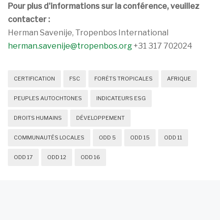
Pour plus d'informations sur la conférence, veuillez
contacter :
Herman Savenije, Tropenbos International
herman.savenije@tropenbos.org
+31 317 702024
CERTIFICATION
FSC
FORÊTS TROPICALES
AFRIQUE
PEUPLES AUTOCHTONES
INDICATEURS ESG
DROITS HUMAINS
DÉVELOPPEMENT
COMMUNAUTÉS LOCALES
ODD 5
ODD 15
ODD 11
ODD 17
ODD 12
ODD 16