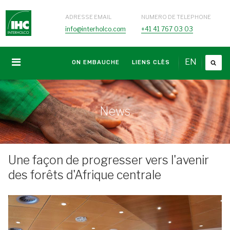
ADRESSE EMAIL
NUMERO DE TELEPHONE
info@interholco.com
+41 41 767 03 03
EN
ON EMBAUCHE
LIENS CLÈS
News
Une façon de progresser vers l'avenir
des forêts d'Afrique centrale