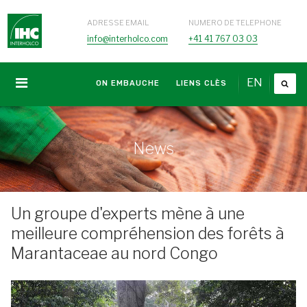
ADRESSE EMAIL
NUMERO DE TELEPHONE
info@interholco.com
+41 41 767 03 03
EN
ON EMBAUCHE
LIENS CLÈS
News
Un groupe d'experts mène à une
meilleure compréhension des forêts à
Marantaceae au nord Congo