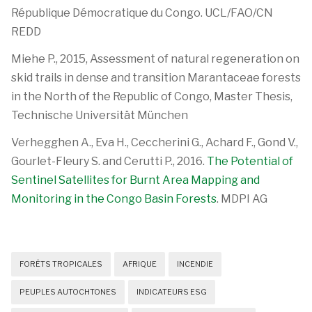
République Démocratique du Congo. UCL/FAO/CN
REDD
Miehe P., 2015, Assessment of natural regeneration on
skid trails in dense and transition Marantaceae forests
in the North of the Republic of Congo, Master Thesis,
Technische Universität München
Verhegghen A., Eva H., Ceccherini G., Achard F., Gond V.,
Gourlet-Fleury S. and Cerutti P., 2016.
The Potential of
Sentinel Satellites for Burnt Area Mapping and
Monitoring in the Congo Basin Forests
. MDPI AG
FORÊTS TROPICALES
AFRIQUE
INCENDIE
PEUPLES AUTOCHTONES
INDICATEURS ESG