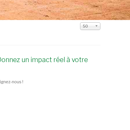
Affichage
50
#
onnez un impact réel à votre
oignez-nous !